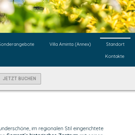
Sonderangebote
Villa Aminta (Annex)
Standort
Kontakte
JETZT BUCHEN
underschöne, im regionalen Stil eingerichtete