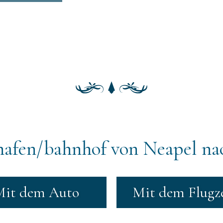
afen/bahnhof von Neapel na
Mit dem Auto
Mit dem Flugz