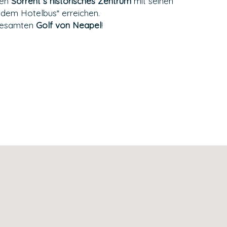
nen
Sorrent´s historisches Zentrum
mit seinen
 dem Hotelbus* erreichen.
 gesamten
Golf von Neapel
!