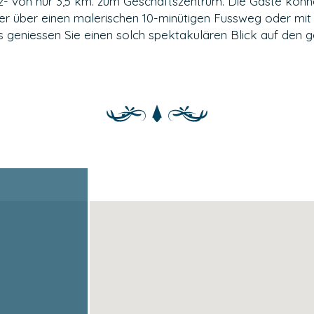
nz- von nur 3,5 km. zum Geschäftszentrum. Die Gäste kön
r über einen malerischen 10-minütigen Fussweg oder mit
 geniessen Sie einen solch spektakulären Blick auf den