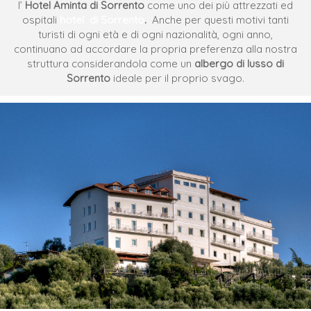
l’
Hotel Aminta di Sorrento
come uno dei più attrezzati ed
ospitali
hotel di Sorrento
.
Anche per questi motivi tanti
turisti di ogni età e di ogni nazionalità, ogni anno,
continuano ad accordare la propria preferenza alla nostra
struttura considerandola come un
albergo di lusso di
Sorrento
ideale per il proprio svago.