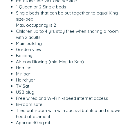
Rates include VAT and service
1 Queen or 2 Single beds
Single beds that can be put together to equal King
size-bed
Max. occupancy is 2
Children up to 4 yrs stay free when sharing a room
with 2 adults
Main building
Garden view
Balcony
Air conditioning (mid-May to Sep)
Heating
Minibar
Hairdryer
TV Sat
USB plug
Free wired and Wi-Fi hi-speed internet access
In-room safe
Tiled bathroom with with Jacuzzi bathtub and shower
head attachment
Approx. 30 sq mt