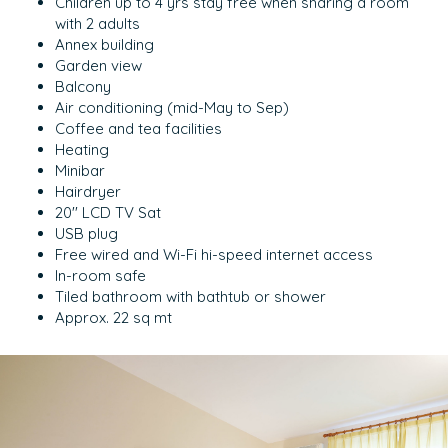
Children up to 4 yrs stay free when sharing a room
with 2 adults
Annex building
Garden view
Balcony
Air conditioning (mid-May to Sep)
Coffee and tea facilities
Heating
Minibar
Hairdryer
20'' LCD TV Sat
USB plug
Free wired and Wi-Fi hi-speed internet access
In-room safe
Tiled bathroom with bathtub or shower
Approx. 22 sq mt