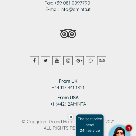
Fax: +39 081 0097790
E-mail: info@aminta.it
From UK
+44 117 441 1821
From USA
+1 (442) 2AMINTA
×
The best price
© Copyright Grand Hotel Aminta 1995 - 2021
here!
ALL RIGHTS RESERVED
1
24h service