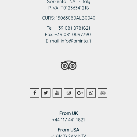
Sorrento [NA] - Italy
P.IVA IT01236341218
CURS: 15063080ALB0040
Tel.: +39 081 8781821
Fax: +39 081 0097790
E-mail: info@aminta.it
From UK
+44 117 441 1821
From USA
+1 (442) 2AMINTA