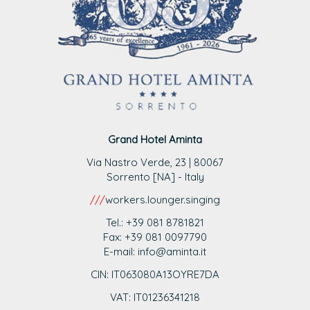
Grand Hotel Aminta
Via Nastro Verde, 23 | 80067
Sorrento [NA] - Italy
///
workers.lounger.singing
Tel.: +39 081 8781821
Fax: +39 081 0097790
E-mail: info@aminta.it
CIN: IT063080A13OYRE7DA
VAT: IT0123
6341218